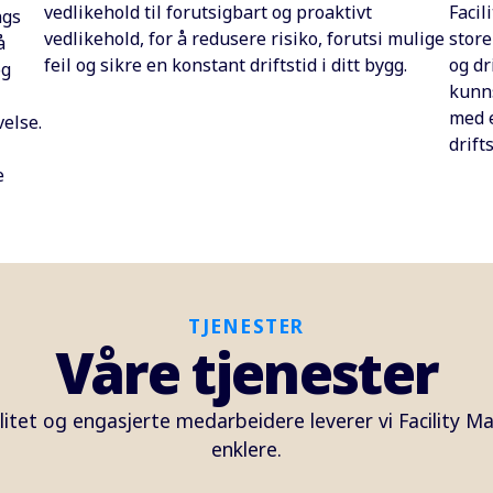
vedlikehold til forutsigbart og proaktivt
Faci
ngs
vedlikehold, for å redusere risiko, forutsi mulige
store
å
feil og sikre en konstant driftstid i ditt bygg.
og dr
og
kunns
med e
else.
drift
e
TJENESTER
Våre tjenester
litet og engasjerte medarbeidere leverer vi Facility
enklere.