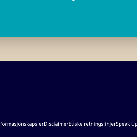
nformasjonskapsler
Disclaimer
Etiske retningslinjer
Speak U