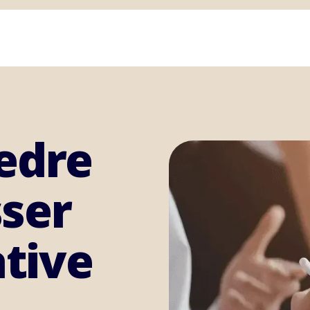
edre
sser
tive