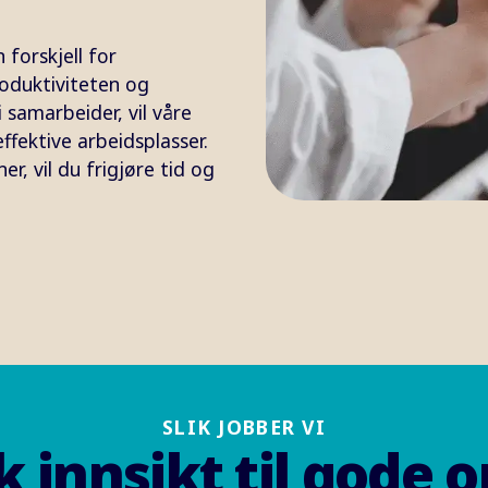
 forskjell for
roduktiviteten og
 samarbeider, vil våre
fektive arbeidsplasser.
r, vil du frigjøre tid og
SLIK JOBBER VI
k innsikt til gode 