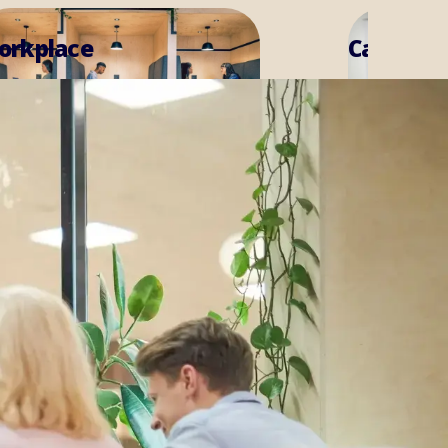
Camp Services
Les mer
4
3
1
2
5
6
7
8