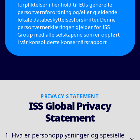
forpliktelser i henhold til EUs generelle
personvernforordning og/eller gjeldende
lokale databeskyttelsesforskrifter. Denne
personvernerklæringen gjelder for ISS
Group med alle selskapene som er oppført
i vår konsoliderte konsernårsrapport.
PRIVACY STATEMENT
ISS Global Privacy
Statement
1. Hva er personopplysninger og spesielle