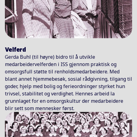
Etter krigen utvidet ISS virksomheten og
standardiserte tjenesteleveransene for en
voksende kundebase. Renhold ble mer strukturert,
støttet av opplæring, tydelige prosesser og bedre
planlegging. Nye arbeidsmetoder, som nattlig
renhold og mekanisering, bidro til økt effektivitet.
Velferd
Samtidig fortsatte ISS å investere i
Gerda Buhl (til høyre) bidro til å utvikle
medarbeidernes trivsel og velferd, noe som styrket
medarbeidervelferden i ISS gjennom praktisk og
selskapets menneskeorienterte kultur.
omsorgsfull støtte til renholdsmedarbeidere. Med
blant annet hjemmebesøk, sosial rådgivning, tilgang til
goder, hjelp med bolig og ferieordninger styrket hun
1960 – 1973
trivsel, stabilitet og verdighet. Hennes arbeid la
grunnlaget for en omsorgskultur der medarbeidere
Internasjonal vekst skyter fart
blir sett som mennesker først.
ISS utvidet virksomheten utenfor Skandinavia og
inn i nye europeiske markeder. Tjenestene ble
bredere, og selskapet fikk et tydeligere
internasjonalt fotavtrykk. En mer systematisk og