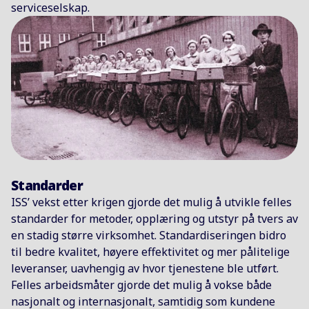
kompleks organisasjon.
serviceselskap.
1980 – og 1990-tallet
Global vekst og en sterkere kjerne
Økende etterspørsel etter outsourcing drev videre
ekspansjon i Europa og andre markeder, støttet av
store kontrakter og oppkjøp. ISS bygget en sterk
internasjonal tilstedeværelse på tvers av flere
regioner. Samtidig styrket selskapet fokuset på
Standarder
kjernetjenestene, og investerte i kvalitet,
ISS’ vekst etter krigen gjorde det mulig å utvikle felles
opplæring og ledelse for å sikre stabile leveranser
standarder for metoder, opplæring og utstyr på tvers av
i stor skala.
en stadig større virksomhet. Standardiseringen bidro
til bedre kvalitet, høyere effektivitet og mer pålitelige
leveranser, uavhengig av hvor tjenestene ble utført.
2000 – og 2010-tallet
Felles arbeidsmåter gjorde det mulig å vokse både
Fra integrerte tjenester til operasjonell
nasjonalt og internasjonalt, samtidig som kundene