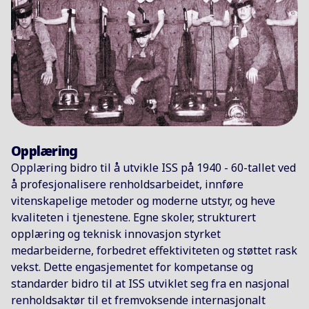
datadrevet tilnærming bidro til å støtte veksten. I
1968 ble navnet International Service System, ISS,
introdusert – et tydelig uttrykk for ambisjonen om
å operere som et globalt serviceselskap. Samtidig
skapte økende etterspørsel etter outsourcede
tjenester i både offentlig og privat sektor sterk
fremdrift.
Opplæring
Opplæring bidro til å utvikle ISS på 1940 - 60-tallet ved
1973 – tidlig 1980-tallet
å profesjonalisere renholdsarbeidet, innføre
En global organisasjon tar form
vitenskapelige metoder og moderne utstyr, og heve
I 1973 ble ISS etablert som et samlet konsern, der
kvaliteten i tjenestene. Egne skoler, strukturert
internasjonale virksomheter ble samlet under én
opplæring og teknisk innovasjon styrket
felles struktur og identitet. Ekspansjonen fortsatte
medarbeiderne, forbedret effektiviteten og støttet rask
i Europa og videre til Amerika, noe som ga økt
vekst. Dette engasjementet for kompetanse og
skala, samtidig som selskapet måtte håndtere
standarder bidro til at ISS utviklet seg fra en nasjonal
økonomiske utfordringer og en stadig mer
renholdsaktør til et fremvoksende internasjonalt