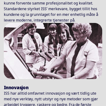
kvalitet
kunne forvente samme profesjonalitet og kvalitet.
Standardene styrket ISS’ merkevare, bygget tillit hos
Gjennom create2005-strategien utviklet ISS seg til
kundene og la grunnlaget for en mer enhetlig måte å
en leverandør av Integrated Facility Services, og
levere moderne, integrerte tjenester på.
utvidet tjenestene fra renhold til blant annet mat,
eiendom og supporttjenester. Dette gjorde det
mulig å levere mer helhetlige og koordinerte
løsninger som bedre møtte kundenes behov. ISS
styrket deretter kvaliteten og stabiliteten i
tjenesteleveransene på tvers av sin globale
virksomhet. Økt standardisering og fokus på
langsiktige partnerskap bidro til å styrke
selskapets posisjon som en betrodd global
leverandør.
Innovasjon
ISS i dag
ISS har alltid omfavnet innovasjon og vært tidlig ute
med nye verktøy, nytt utstyr og nye metoder som gjør
Vi skaper arbeidsplasser som fungerer bedre
arbeidet tryggere, raskere og bedre. Fra de første