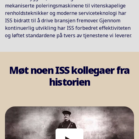
ISS er et av verdens største selskaper innen
mekaniserte poleringsmaskinene til vitenskapelige
facility services, med over 325 000 medarbeidere i
renholdsteknikker og moderne serviceteknologi har
mer enn 60 land. Hver dag bidrar vi til å gjøre
ISS bidratt til å drive bransjen fremover. Gjennom
kundenes hverdag enklere og mer produktiv
kontinuerlig utvikling har ISS forbedret effektiviteten
gjennom tjenester som støtter mennesker,
og løftet standardene på tvers av tjenestene vi leverer.
arbeidsplasser og virksomheter.
Møt noen ISS kollegaer fra
historien